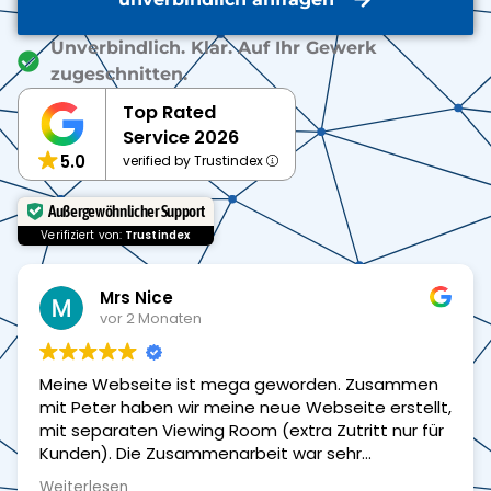
Unverbindlich. Klar. Auf Ihr Gewerk
zugeschnitten.
Top Rated
Service 2026
5.0
verified by Trustindex
Außergewöhnlicher Support
Verifiziert von:
Trustindex
Seda Demircan
vor 3 Monaten
n
Herr Auer hat mich bei der Erstellung meiner neuen
t,
Webseite für meinen KFZ-Zulassungsservice
ür
hervorragend unterstützt. Er war jederzeit gut
erreichbar, hat alle Fragen verständlich
beantwortet und meine Wünsche schnell und
Weiterlesen